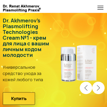
Dr. Akhmerov's
Plasmolifting
Technologies
Cream №1 - крем
для лица с вашим
Г
личным кодом
п
молодости
P
с
Универсальное
т
средство ухода за
А
кожей любого типа
Купить