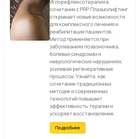
Иглорефлексотерапия в
сочетании с PRP Плазмолифтинг
открывает новые возможности
для комплексного лечения и
реабилитации пациентов.
Метод применяется при
заболеваниях позвоночника,
болевых синдромах и
неврологических нарушениях,
усиливая регенеративные
процессы. Узнайте, как
сочетание традиционных
методик и современных
технологий повышает
эффективность терапии и
ускоряет восстановление.
Подробнее