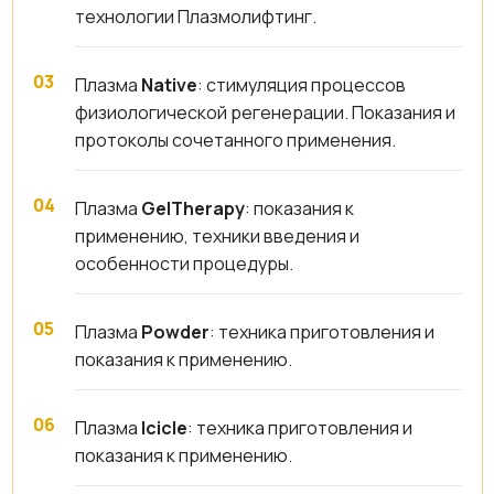
технологии Плазмолифтинг.
Плазма
Native
: стимуляция процессов
физиологической регенерации. Показания и
протоколы сочетанного применения.
Плазма
GelTherapy
: показания к
применению, техники введения и
особенности процедуры.
Плазма
Powder
: техника приготовления и
показания к применению.
Плазма
Icicle
: техника приготовления и
показания к применению.