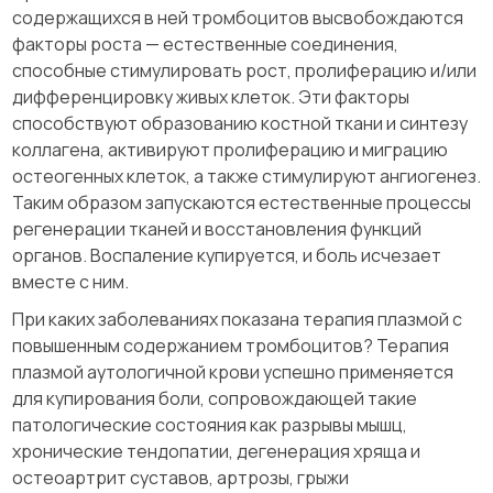
содержащихся в ней тромбоцитов высвобождаются
факторы роста — естественные соединения,
способные стимулировать рост, пролиферацию и/или
дифференцировку живых клеток. Эти факторы
способствуют образованию костной ткани и синтезу
коллагена, активируют пролиферацию и миграцию
остеогенных клеток, а также стимулируют ангиогенез.
Таким образом запускаются естественные процессы
регенерации тканей и восстановления функций
органов. Воспаление купируется, и боль исчезает
вместе с ним.
При каких заболеваниях показана терапия плазмой с
повышенным содержанием тромбоцитов? Терапия
плазмой аутологичной крови успешно применяется
для купирования боли, сопровождающей такие
патологические состояния как разрывы мышц,
хронические тендопатии, дегенерация хряща и
остеоартрит суставов, артрозы, грыжи