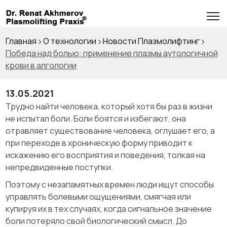
Главная
О технологии
Новости Плазмолифтинг
Победа над болью: применение плазмы аутологичной
крови в алгологии
13.05.2021
Трудно найти человека, который хотя бы раз в жизни
не испытал боли. Боли боятся и избегают, она
отравляет существование человека, оглушает его, а
при переходе в хроническую форму приводит к
искажению его восприятия и поведения, толкая на
непредвиденные поступки.
Поэтому с незапамятных времен люди ищут способы
управлять болевыми ощущениями, смягчая или
купируя их в тех случаях, когда сигнальное значение
боли потеряло свой биологический смысл. До