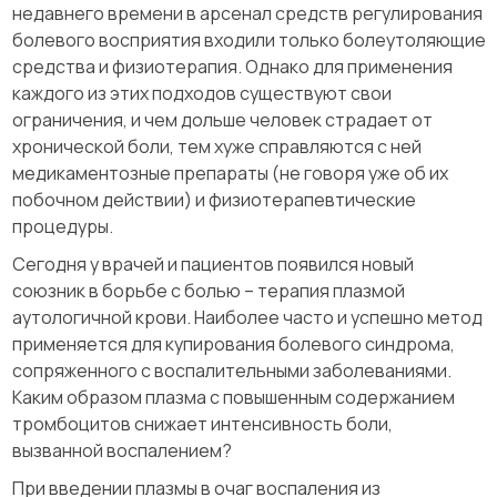
недавнего времени в арсенал средств регулирования
болевого восприятия входили только болеутоляющие
средства и физиотерапия. Однако для применения
каждого из этих подходов существуют свои
ограничения, и чем дольше человек страдает от
хронической боли, тем хуже справляются с ней
медикаментозные препараты (не говоря уже об их
побочном действии) и физиотерапевтические
процедуры.
Сегодня у врачей и пациентов появился новый
союзник в борьбе с болью – терапия плазмой
аутологичной крови. Наиболее часто и успешно метод
применяется для купирования болевого синдрома,
сопряженного с воспалительными заболеваниями.
Каким образом плазма с повышенным содержанием
тромбоцитов снижает интенсивность боли,
вызванной воспалением?
При введении плазмы в очаг воспаления из